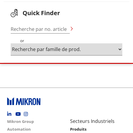
Quick Finder
Recherche par no. article
or
Footer social
Group menu
Main navigation
Secteurs Industriels
Mikron Group
Automation
Produits