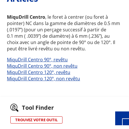
MiquDrill Centro
, le foret à centrer (ou foret à
pointer) NC dans la gamme de diamètres de 0.5 mm
(.0197ˮ) (pour un perçage successif à partir de
0.1 mm ( .0039ˮ) de diamètre) à 6 mm (.236ˮ), au
choix avec un angle de pointe de 90° ou de 120°. Il
peut être livré revêtu ou non revêtu.
MiquDrill Centro 90°, revêtu
MiquDrill Centro 90°, non revêtu
MiquDrill Centro 120°, revêtu
MiquDrill Centro 120°, non revêtu
Wid
Tool Finder
TROUVEZ VOTRE OUTIL