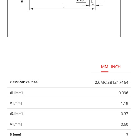
MM
INCH
2.CMC.SB1Z4.F164
0.396
1.19
0.37
0.60
3