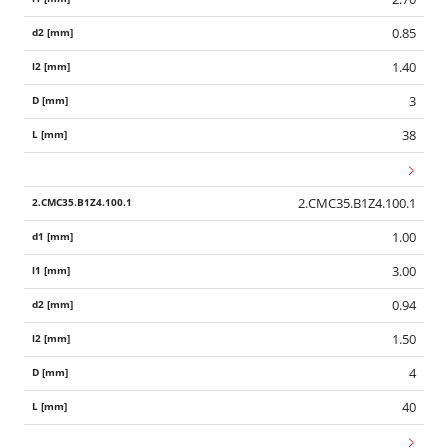
0.85
1.40
3
38
2.CMC35.B1Z4.100.1
1.00
3.00
0.94
1.50
4
40