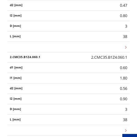
0.47
0.80
3
38
2.CMC35.B1Z4.060.1
0.60
1.80
0.56
0.90
Wid
3
38