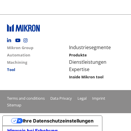
Footer social
Group menu
Main navigation
Industriesegmente
Mikron Group
Automation
Produkte
Dienstleistungen
Machining
Expertise
Tool
Inside Mikron tool
Conditions footer menu
Terms and conditions
Data Privacy
Legal
Imprint
Sitemap
Ihre Datenschutzeinstellungen
Hinweis bei Erhebung