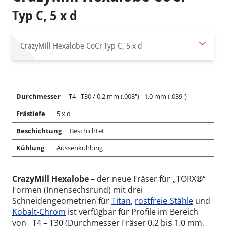
Typ C, 5 x d
CrazyMill Hexalobe CoCr
Typ C, 5 x d
Durchmesser
T4 - T30 / 0.2 mm (.008") - 1.0 mm (.039")
Frästiefe
5 x d
Beschichtung
Beschichtet
Kühlung
Aussenkühlung
CrazyMill Hexalobe
– der neue Fräser für „TORX
®
“
Formen (Innensechsrund) mit drei
Schneidengeometrien für
Titan
,
rostfreie Stähle
und
Kobalt-Chrom
ist verfügbar für Profile im Bereich
von T4 – T30 (Durchmesser Fräser 0.2 bis 1.0 mm,