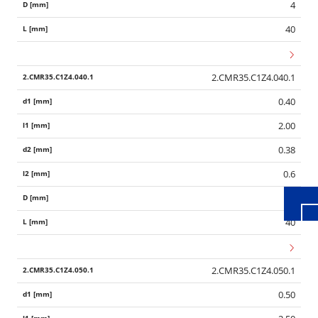
4
40
2.CMR35.C1Z4.040.1
0.40
Wid
2.00
0.38
0.6
4
40
2.CMR35.C1Z4.050.1
0.50