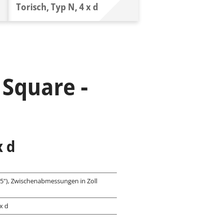
Torisch, Typ N, 4 x d
 Square -
 x d
15"), Zwischenabmessungen in Zoll
x d