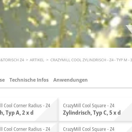
H&TORISCH Z4
>
ARTIKEL
>
CRAZYMILL COOL ZYLINDRISCH - Z4 - TYP M - 3
se
Technische Infos
Anwendungen
ll Cool Corner Radius - Z4
CrazyMill Cool Square - Z4
h, Typ A, 2 x d
Zylindrisch, Typ C, 5 x d
ll Cool Corner Radius - Z4
CrazyMill Cool Square - Z4