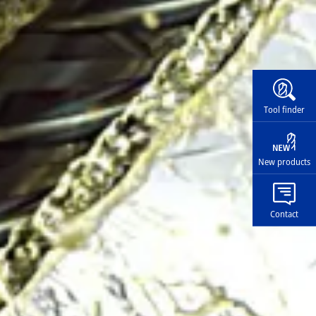
Widg
Tool finder
New products
Contact