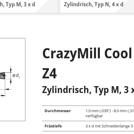
h, Typ M, 3 x d
Zylindrisch, Typ N, 4 x d
CrazyMill Cool
Z4
Zylindrisch, Typ M, 3
Durchmesser
1.0 mm (.039") - 8.0 mm (.3
verfügbar
Frästiefe
3 x d mit Schneidenlänge 3 