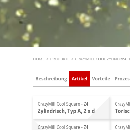
Breadcrumb
HOME
>
PRODUKTE
>
CRAZYMILL COOL ZYLINDRISC
Beschreibung
Artikel
Vorteile
Prozes
CrazyMill Cool Square - Z4
CrazyMi
Zylindrisch, Typ A, 2 x d
Torisc
CrazyMill Cool Square - Z4
CrazyMi