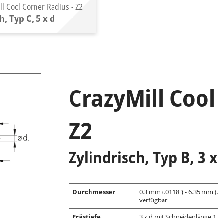
ll Cool Corner Radius - Z2
h, Typ C, 5 x d
CrazyMill Cool
Z2
Zylindrisch, Typ B, 3 
Durchmesser
0.3 mm (.0118") - 6.35 mm 
verfügbar
Frästiefe
3 x d mit Schneidenlänge 1.