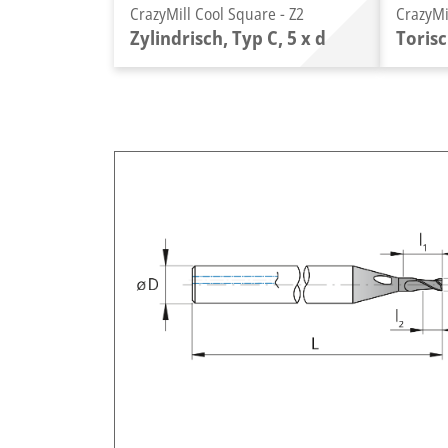
CrazyMill Cool Square - Z2
CrazyMi
Zylindrisch, Typ C, 5 x d
Torisc