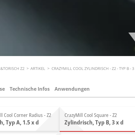
H&TORISCH Z2
>
ARTIKEL
>
CRAZYMILL COOL ZYLINDRISCH - Z2 - TYP B - 3
se
Technische Infos
Anwendungen
ll Cool Corner Radius - Z2
CrazyMill Cool Square - Z2
h, Typ A, 1.5 x d
Zylindrisch, Typ B, 3 x d