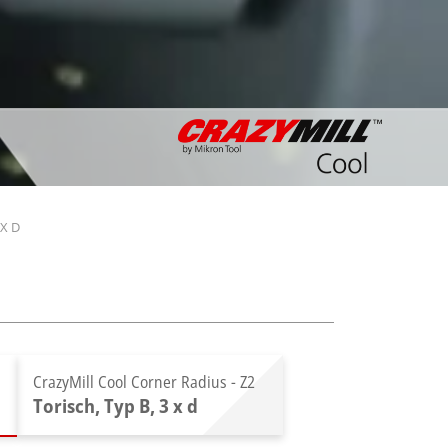
 X D
CrazyMill Cool Corner Radius - Z2
Torisch, Typ B, 3 x d