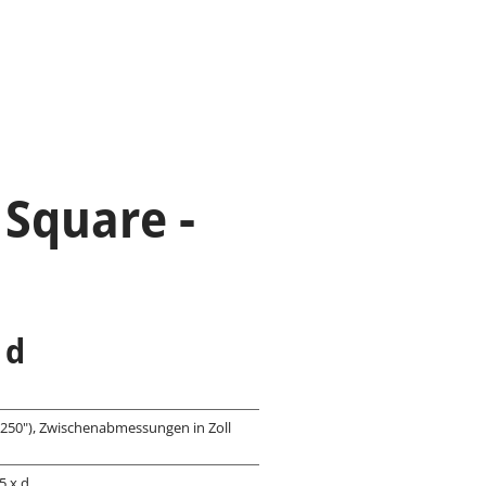
 Square -
x d
(.250"), Zwischenabmessungen in Zoll
5 x d