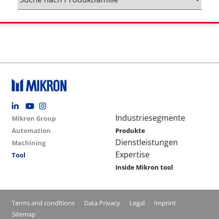
Footer social
Group menu
Main navigation
Industriesegmente
Mikron Group
Automation
Produkte
Dienstleistungen
Machining
Expertise
Tool
Inside Mikron tool
Conditions footer menu
Terms and conditions
Data Privacy
Legal
Imprint
Sitemap