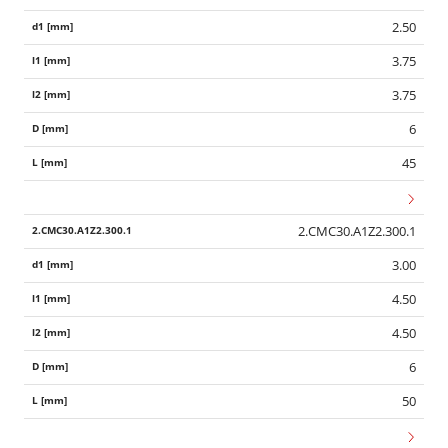
2.50
3.75
3.75
6
45
2.CMC30.A1Z2.300.1
3.00
4.50
4.50
6
50