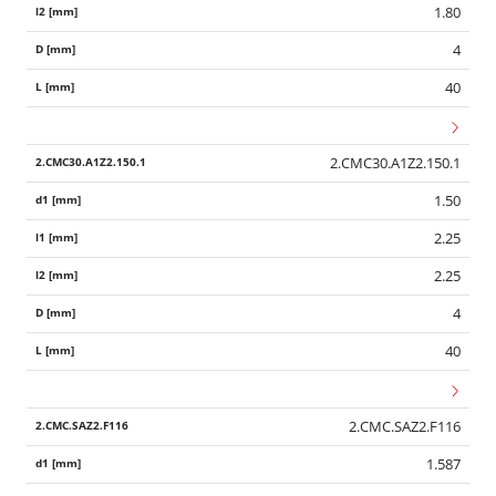
1.80
4
40
2.CMC30.A1Z2.150.1
1.50
2.25
2.25
4
40
2.CMC.SAZ2.F116
1.587
Wid