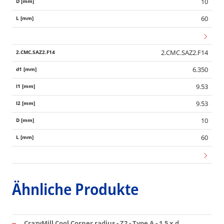
10
60
2.CMC.SAZ2.F14
6.350
9.53
9.53
10
60
Ähnliche Produkte
CrazyMill Cool Corner radius - Z2 - Type A - 1.5 x d