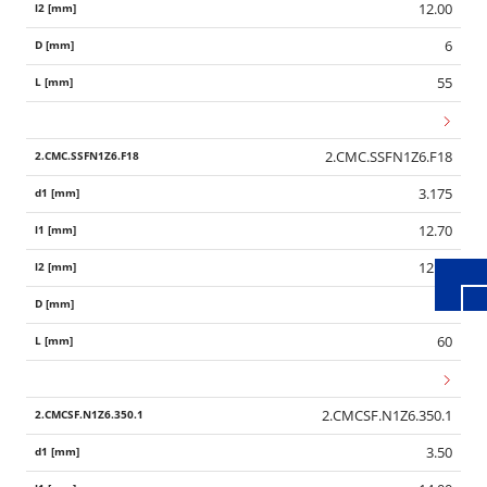
12.00
6
55
Wid
2.CMC.SSFN1Z6.F18
3.175
12.70
12.70
6
60
2.CMCSF.N1Z6.350.1
3.50