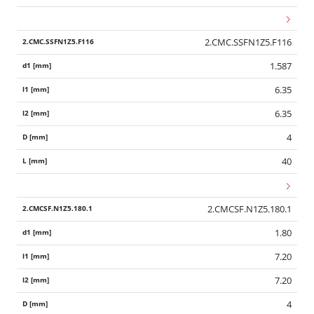
2.CMC.SSFN1Z5.F116
1.587
6.35
6.35
4
40
2.CMCSF.N1Z5.180.1
1.80
7.20
7.20
4