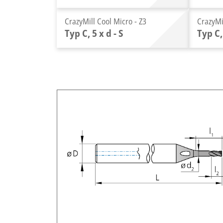
CrazyMill Cool Micro - Z3
CrazyMi
Typ C, 5 x d - S
Typ C,