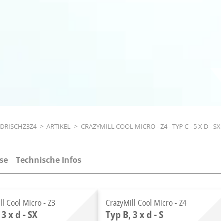
NDRISCHZ3Z4
>
ARTIKEL
>
CRAZYMILL COOL MICRO - Z4 - TYP C - 5 X D - SX
se
Technische Infos
ll Cool Micro - Z3
CrazyMill Cool Micro - Z4
 3 x d - SX
Typ B, 3 x d - S