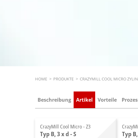
Breadcrumb
HOME
>
PRODUKTE
>
CRAZYMILL COOL MICRO ZYLI
Beschreibung
Artikel
Vorteile
Prozes
CrazyMill Cool Micro - Z3
CrazyMi
Typ B, 3 x d - S
Typ B,