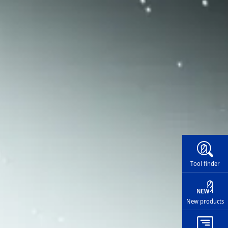
Widg
Tool finder
New products