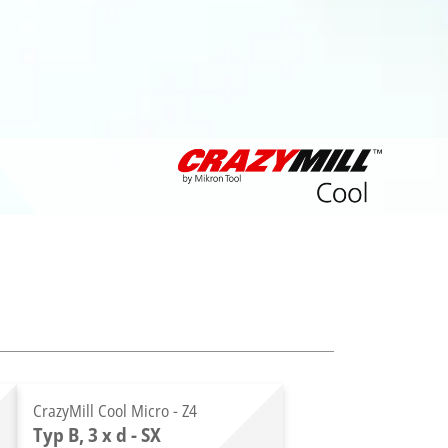
CrazyMill Cool Micro - Z4
Typ B, 3 x d - SX