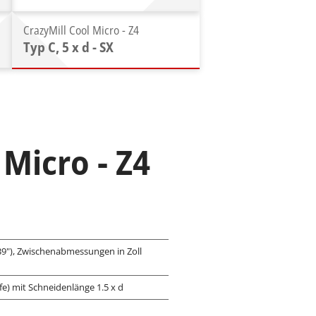
CrazyMill Cool Micro - Z4
Typ C, 5 x d - SX
 Micro - Z4
039"), Zwischenabmessungen in Zoll
fe) mit Schneidenlänge 1.5 x d