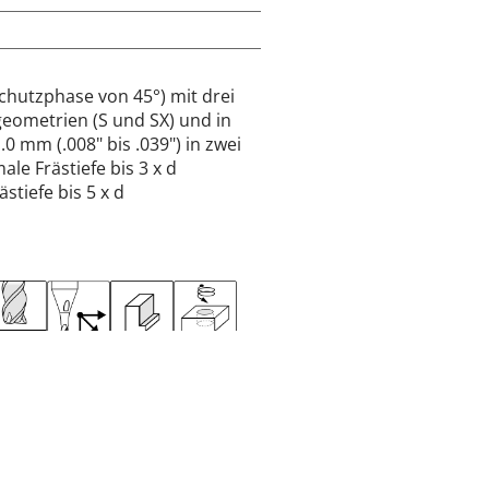
Schutzphase von 45°) mit drei
geometrien (S und SX) und in
 mm (.008" bis .039") in zwei
le Frästiefe bis 3 x d
stiefe bis 5 x d
MM
INCH