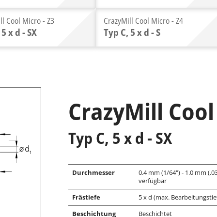
ll Cool Micro - Z3
CrazyMill Cool Micro - Z4
 5 x d - SX
Typ C, 5 x d - S
CrazyMill Cool
Typ C, 5 x d - SX
Durchmesser
0.4 mm (1/64") - 1.0 mm (.
verfügbar
Frästiefe
5 x d (max. Bearbeitungstie
Beschichtung
Beschichtet