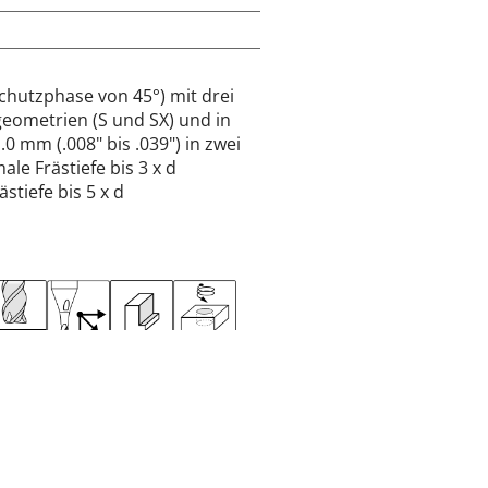
Schutzphase von 45°) mit drei
geometrien (S und SX) und in
 mm (.008" bis .039") in zwei
le Frästiefe bis 3 x d
stiefe bis 5 x d
MM
INCH