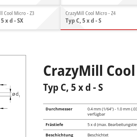
ll Cool Micro - Z3
CrazyMill Cool Micro - Z4
 5 x d - SX
Typ C, 5 x d - S
CrazyMill Cool
Typ C, 5 x d - S
Durchmesser
0.4 mm (1/64") - 1.0 mm (.
verfügbar
Frästiefe
5 x d (max. Bearbeitungstie
Beschichtung
Beschichtet