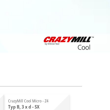
CrazyMill Cool Micro - Z4
Typ B, 3 x d - SX