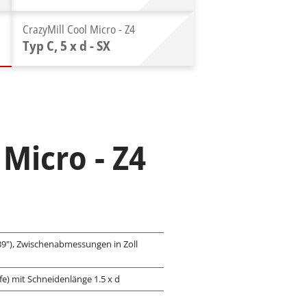
CrazyMill Cool Micro - Z4
Typ C, 5 x d - SX
 Micro - Z4
039"), Zwischenabmessungen in Zoll
fe) mit Schneidenlänge 1.5 x d