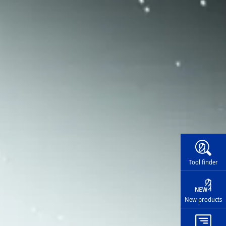
Widg
Tool finder
New products