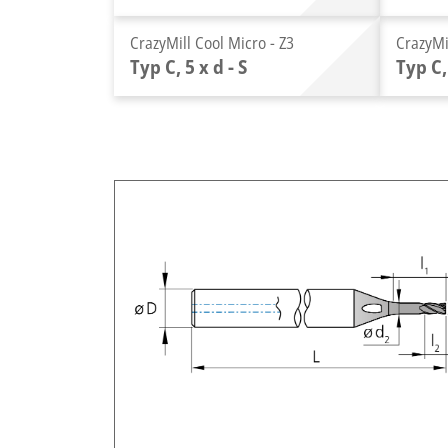
CrazyMill Cool Micro - Z3
CrazyMi
Typ C, 5 x d - S
Typ C,