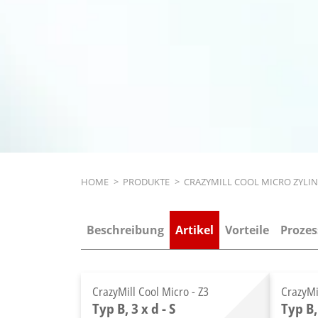
Breadcrumb
HOME
>
PRODUKTE
>
CRAZYMILL COOL MICRO ZYLI
Beschreibung
Artikel
Vorteile
Prozes
CrazyMill Cool Micro - Z3
CrazyMi
Typ B, 3 x d - S
Typ B,