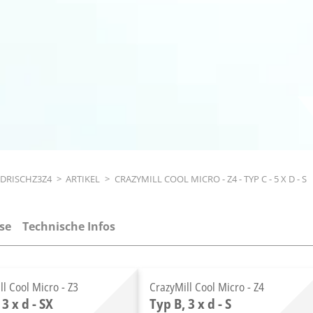
NDRISCHZ3Z4
>
ARTIKEL
>
CRAZYMILL COOL MICRO - Z4 - TYP C - 5 X D - S
se
Technische Infos
ll Cool Micro - Z3
CrazyMill Cool Micro - Z4
 3 x d - SX
Typ B, 3 x d - S