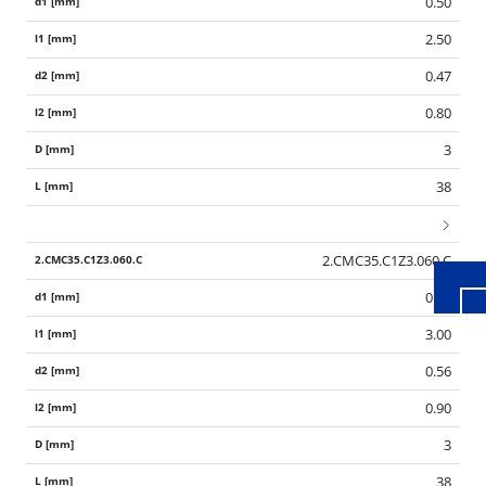
0.50
2.50
0.47
0.80
3
Wid
38
2.CMC35.C1Z3.060.C
0.60
3.00
0.56
0.90
3
38