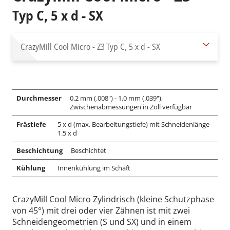
Typ C, 5 x d - SX
CrazyMill Cool Micro - Z3
Typ C, 5 x d - SX
Durchmesser
0.2 mm (.008") - 1.0 mm (.039"),
Zwischenabmessungen in Zoll verfügbar
Frästiefe
5 x d (max. Bearbeitungstiefe) mit Schneidenlänge
1.5 x d
Beschichtung
Beschichtet
Kühlung
Innenkühlung im Schaft
CrazyMill Cool Micro Zylindrisch (kleine Schutzphase
von 45°) mit drei oder vier Zähnen ist mit zwei
Schneidengeometrien (S und SX) und in einem