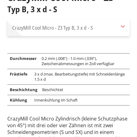
Typ B, 3 x d - S
CrazyMill Cool Micro - Z3
Typ B, 3 x d - S
Durchmesser
0.2 mm (.008") - 1.0 mm (.039"),
Zwischenabmessungen in Zoll verfügbar
Frästiefe
3 x d (max. Bearbeitungstiefe) mit Schneidenlänge
1.5 x d
Beschichtung
Beschichtet
Kühlung
Innenkühlung im Schaft
CrazyMill Cool Micro Zylindrisch (kleine Schutzphase
von 45°) mit drei oder vier Zähnen ist mit zwei
Schneidengeometrien (S und SX) und in einem