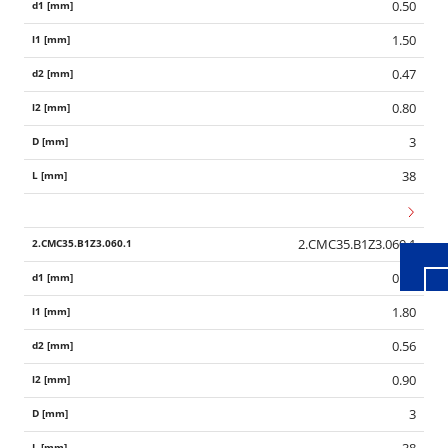
0.50
1.50
0.47
0.80
3
Wid
38
2.CMC35.B1Z3.060.1
0.60
1.80
0.56
0.90
3