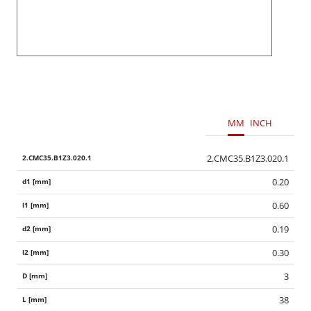
MM
INCH
2.CMC35.B1Z3.020.1
0.20
0.60
0.19
0.30
3
38